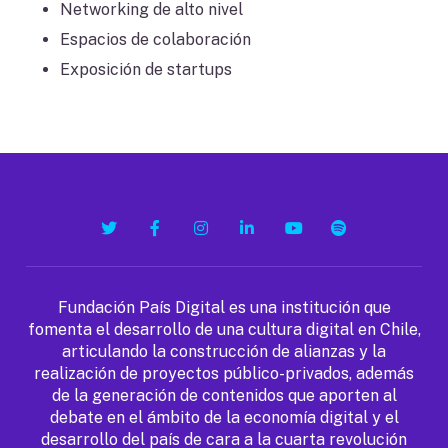
Networking de alto nivel
Espacios de colaboración
Exposición de startups
T
F
I
L
Y
S
w
a
n
i
o
p
i
c
s
n
u
o
t
e
t
k
T
t
t
b
a
e
u
i
e
o
g
d
b
f
Fundación País Digital es una institución que
r
o
r
I
e
y
fomenta el desarrollo de una cultura digital en Chile,
k
a
n
articulando la construcción de alianzas y la
m
realización de proyectos público-privados, además
de la generación de contenidos que aporten al
debate en el ámbito de la economía digital y el
desarrollo del país de cara a la cuarta revolución