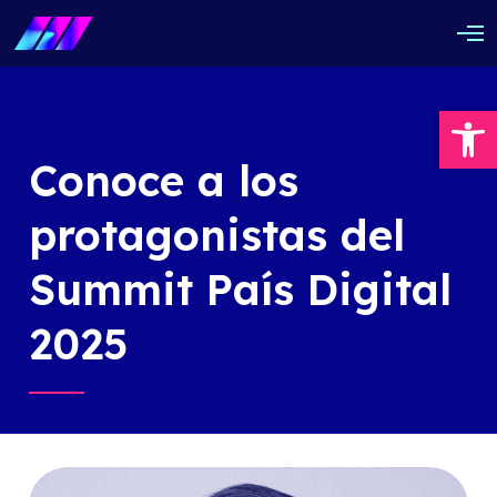
O
p
e
n
Abrir barra de herramientas
M
e
n
u
Conoce a los
protagonistas del
Summit País Digital
2025