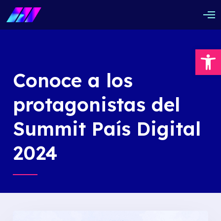
O
p
e
n
Abrir barra de herramientas
M
e
n
u
Conoce a los
protagonistas del
Summit País Digital
2024