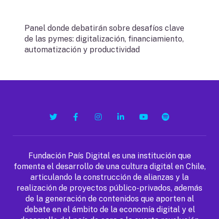
Panel donde debatirán sobre desafíos clave
de las pymes: digitalización, financiamiento,
automatización y productividad
T
F
I
L
Y
S
w
a
n
i
o
p
i
c
s
n
u
o
t
e
t
k
T
t
t
b
a
e
u
i
e
o
g
d
b
f
Fundación País Digital es una institución que
r
o
r
I
e
y
fomenta el desarrollo de una cultura digital en Chile,
k
a
n
articulando la construcción de alianzas y la
m
realización de proyectos público-privados, además
de la generación de contenidos que aporten al
debate en el ámbito de la economía digital y el